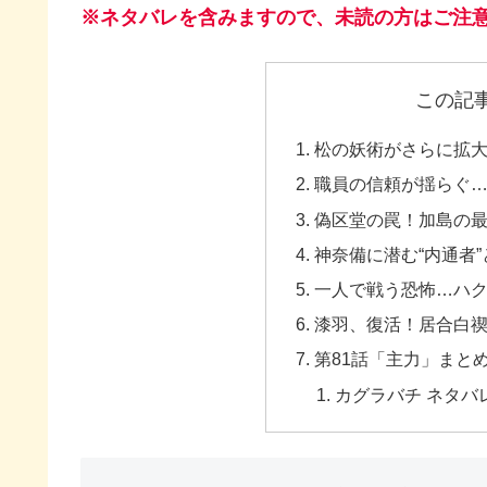
※ネタバレを含みますので、未読の方はご注
この記
松の妖術がさらに拡
職員の信頼が揺らぐ
偽区堂の罠！加島の
神奈備に潜む“内通者
一人で戦う恐怖…ハ
漆羽、復活！居合白
第81話「主力」まと
カグラバチ ネタバ