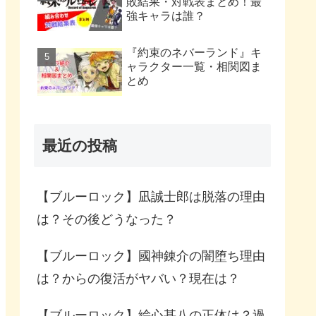
敗結果・対戦表まとめ！最
強キャラは誰？
『約束のネバーランド』キ
ャラクター一覧・相関図ま
とめ
最近の投稿
【ブルーロック】凪誠士郎は脱落の理由
は？その後どうなった？
【ブルーロック】國神錬介の闇堕ち理由
は？からの復活がヤバい？現在は？
【ブルーロック】絵心甚八の正体は？過