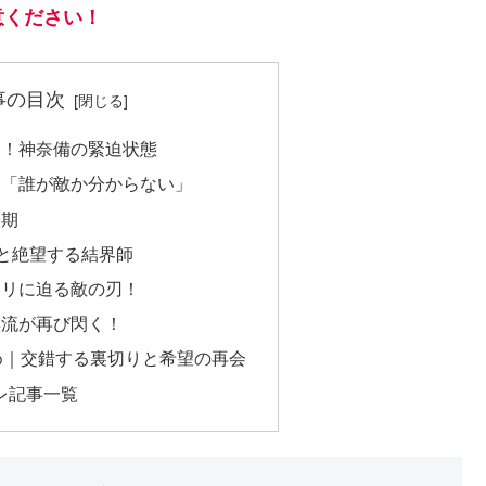
意ください！
事の目次
大！神奈備の緊迫状態
…「誰が敵か分からない」
最期
”と絶望する結界師
クリに迫る敵の刃！
禊流が再び閃く！
め｜交錯する裏切りと希望の再会
レ記事一覧