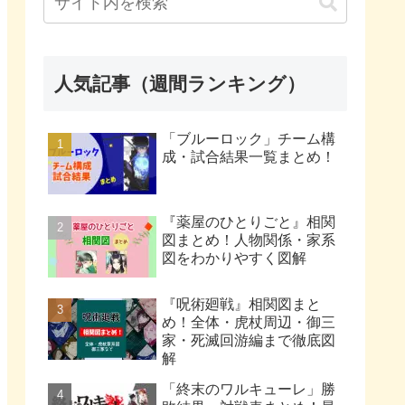
人気記事（週間ランキング）
「ブルーロック」チーム構
成・試合結果一覧まとめ！
『薬屋のひとりごと』相関
図まとめ！人物関係・家系
図をわかりやすく図解
『呪術廻戦』相関図まと
め！全体・虎杖周辺・御三
家・死滅回游編まで徹底図
解
「終末のワルキューレ」勝