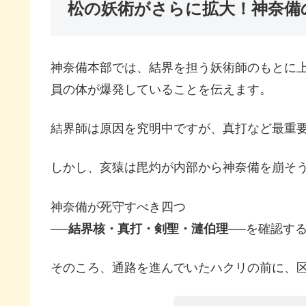
松の妖術がさらに拡大！神奈備
神奈備本部では、結界を担う妖術師のもとに
員の体が爆発していることを伝えます。
結界師は原因を究明中ですが、真打など最重
しかし、亥猿は毘灼が内部から神奈備を崩そ
神奈備が死守すべき四つ
──結界核・真打・剣聖・漣伯理──
を確認す
そのころ、通路を進んでいたハクリの前に、