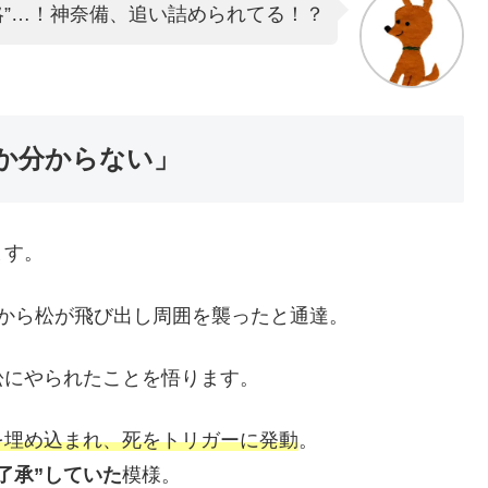
略”…！神奈備、追い詰められてる！？
か分からない」
ます。
から松が飛び出し周囲を襲ったと通達。
松にやられたことを悟ります。
を埋め込まれ、死をトリガーに発動
。
了承”していた
模様。