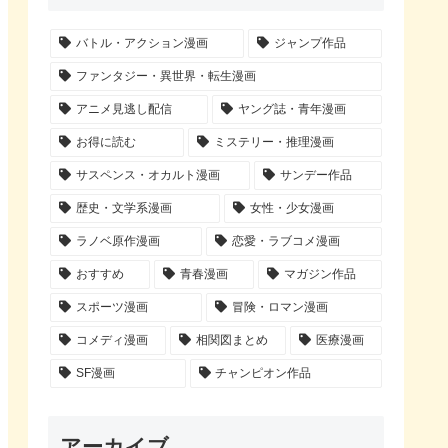
バトル・アクション漫画
ジャンプ作品
ファンタジー・異世界・転生漫画
アニメ見逃し配信
ヤング誌・青年漫画
お得に読む
ミステリー・推理漫画
サスペンス・オカルト漫画
サンデー作品
歴史・文学系漫画
女性・少女漫画
ラノベ原作漫画
恋愛・ラブコメ漫画
おすすめ
青春漫画
マガジン作品
スポーツ漫画
冒険・ロマン漫画
コメディ漫画
相関図まとめ
医療漫画
SF漫画
チャンピオン作品
アーカイブ