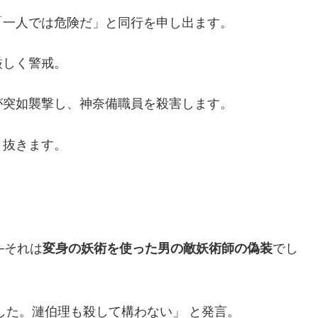
「一人では危険だ」と同行を申し出ます。
厳しく警戒。
が突如襲撃し、神奈備職員を殺害します。
り抜きます。
─それは
変身の妖術を使った男の敵妖術師の偽装
でし
した。漣伯理も殺して構わない」 と発言。