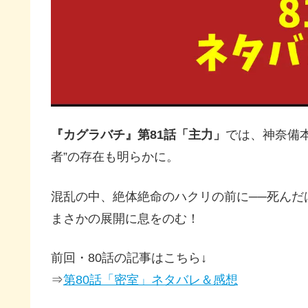
『カグラバチ』第81話「主力」
では、神奈備
者”の存在も明らかに。
混乱の中、絶体絶命のハクリの前に──死んだ
まさかの展開に息をのむ！
前回・80話の記事はこちら↓
⇒
第80話「密室」ネタバレ＆感想