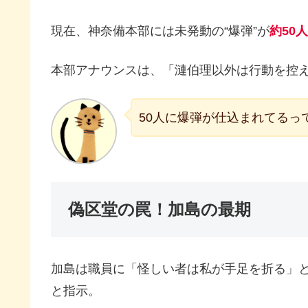
現在、神奈備本部には未発動の“爆弾”が
約50人
本部アナウンスは、「漣伯理以外は行動を控
50人に爆弾が仕込まれてるっ
偽区堂の罠！加島の最期
加島は職員に「怪しい者は私が手足を折る」
と指示。