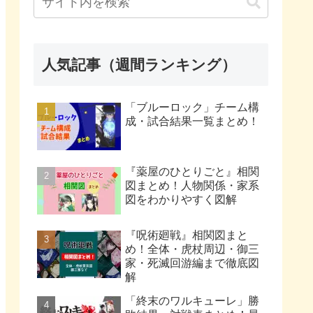
人気記事（週間ランキング）
「ブルーロック」チーム構
成・試合結果一覧まとめ！
『薬屋のひとりごと』相関
図まとめ！人物関係・家系
図をわかりやすく図解
『呪術廻戦』相関図まと
め！全体・虎杖周辺・御三
家・死滅回游編まで徹底図
解
「終末のワルキューレ」勝