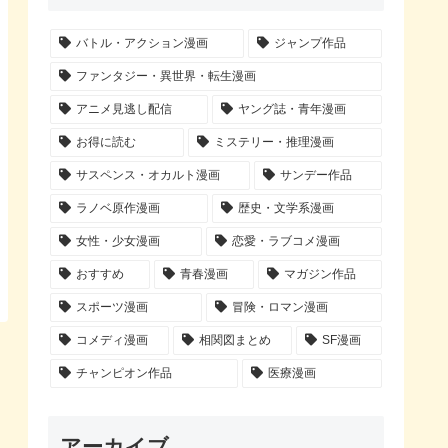
バトル・アクション漫画
ジャンプ作品
ファンタジー・異世界・転生漫画
アニメ見逃し配信
ヤング誌・青年漫画
お得に読む
ミステリー・推理漫画
サスペンス・オカルト漫画
サンデー作品
ラノベ原作漫画
歴史・文学系漫画
女性・少女漫画
恋愛・ラブコメ漫画
おすすめ
青春漫画
マガジン作品
スポーツ漫画
冒険・ロマン漫画
コメディ漫画
相関図まとめ
SF漫画
チャンピオン作品
医療漫画
アーカイブ