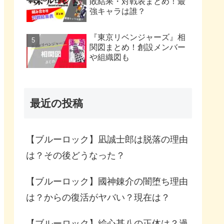
敗結果・対戦表まとめ！最
強キャラは誰？
『東京リベンジャーズ』相
関図まとめ！創設メンバー
や組織図も
最近の投稿
【ブルーロック】凪誠士郎は脱落の理由
は？その後どうなった？
【ブルーロック】國神錬介の闇堕ち理由
は？からの復活がヤバい？現在は？
【ブルーロック】絵心甚八の正体は？過