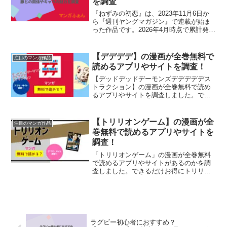
を調査
『ねずみの初恋』は、2023年11月6日か
ら『週刊ヤングマガジン』で連載が始ま
った作品です。2026年4月時点で累計発行
部数が150万部を突破しています。かなり
独特な世界観となっている『ねずみの初
恋』ですが、水鳥の過去がやばいという
【デデデデ】の漫画が全巻無料で
注目のマンガ作品
のは本当...
読めるアプリやサイトを調査！
【デッドデッドデーモンズデデデデデス
トラクション】の漫画が全巻無料で読め
るアプリやサイトを調査しました。でき
るだけお得にマンガを読みたい方、映画
アニメと一緒に原作を楽しみたい方に！
【トリリオンゲーム】の漫画が全
注目のマンガ作品
巻無料で読めるアプリやサイトを
調査！
「トリリオンゲーム」の漫画が全巻無料
で読めるアプリやサイトがあるのかを調
査しました。できるだけお得にトリリオ
ンゲームを読む方法を知りたい方に！
ラグビー初心者におすすめ？