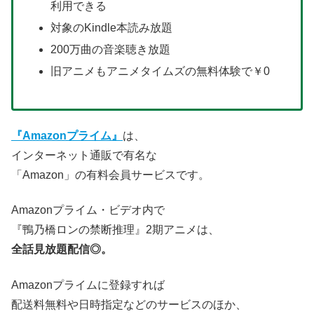
利用できる
対象のKindle本読み放題
200万曲の音楽聴き放題
旧アニメもアニメタイムズの無料体験で￥0
『Amazonプライム』
は、
インターネット通販で有名な
「Amazon」の有料会員サービスです。
Amazonプライム・ビデオ内で
『鴨乃橋ロンの禁断推理』2期アニメは、
全話見放題配信◎。
Amazonプライムに登録すれば
配送料無料や日時指定などのサービスのほか、