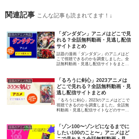
関連記事
こんな記事も読まれてます！↓
「ダンダダン」アニメはどこで見
注目のアニメ作品
れる？全話無料動画・見逃し配信
サイトまとめ
話題の漫画「ダンダダン」のアニメはど
こで視聴できるのかを調査しました。全
話無料動画・見逃し配信サイトをまとめ
ています！
「るろうに剣心」2023アニメは
注目のアニメ作品
どこで見れる？全話無料動画・見
逃し配信サイトまとめ
「るろうに剣心」2023のアニメはどこで
視聴できるのかを調査しました。全話無
料動画・見逃し配信サイトなどのサービ
スをまとめています。
「ゾン100〜ゾンビになるまでに
注目のアニメ作品
したい100のこと〜」アニメはど
こで見れる？全話無料動画・見逃