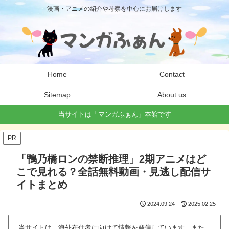
漫画・アニメの紹介や考察を中心にお届けします
Home
Contact
Sitemap
About us
当サイトは「マンガふぁん」本館です
PR
「鴨乃橋ロンの禁断推理」2期アニメはど
こで見れる？全話無料動画・見逃し配信サ
イトまとめ
2024.09.24
2025.02.25
当サイトは、海外在住者に向けて情報を発信しています。また、