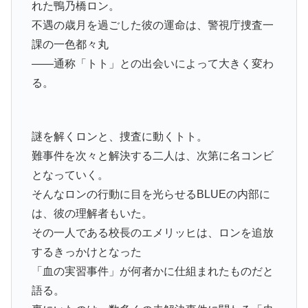
れた鴨乃橋ロン。
不遇の歳月を過ごした彼の運命は、警視庁捜査一
課の一色都々丸
――通称「トト」との出会いによって大きく変わ
る。
謎を解くロンと、捜査に動くトト。
難事件を次々と解決する二人は、次第に名コンビ
となっていく。
そんなロンの行動に目を光らせるBLUEの内部に
は、彼の理解者もいた。
その一人である校長のエメリッヒは、ロンを追放
するきっかけとなった
「血の実習事件」が何者かに仕組まれたものだと
語る。