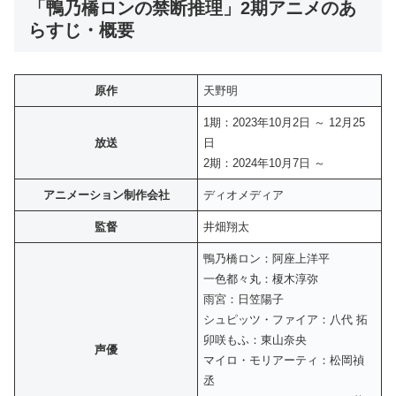
「鴨乃橋ロンの禁断推理」2期アニメのあ
らすじ・概要
原作
天野明
1期：2023年10月2日 ～ 12月25
放送
日
2期：2024年10月7日 ～
アニメーション制作会社
ディオメディア
監督
井畑翔太
鴨乃橋ロン：阿座上洋平
一色都々丸：榎木淳弥
雨宮：日笠陽子
シュピッツ・ファイア：八代 拓
卯咲もふ：東山奈央
声優
マイロ・モリアーティ：松岡禎
丞