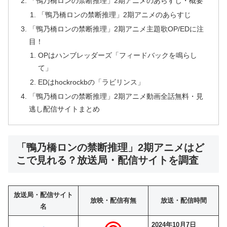
「鴨乃橋ロンの禁断推理」2期アニメのあらすじ・概要
「鴨乃橋ロンの禁断推理」2期アニメのあらすじ
「鴨乃橋ロンの禁断推理」2期アニメ主題歌OP/EDに注
目！
OPはハンブレッダーズ「フィードバックを鳴らし
て」
EDはhockrockbの「ラビリンス」
「鴨乃橋ロンの禁断推理」2期アニメ動画全話無料・見
逃し配信サイトまとめ
「鴨乃橋ロンの禁断推理」2期アニメはど
こで見れる？放送局・配信サイトを調査
放送局・配信サイト
放映・配信有無
放送・配信時間
名
2024年10月7日