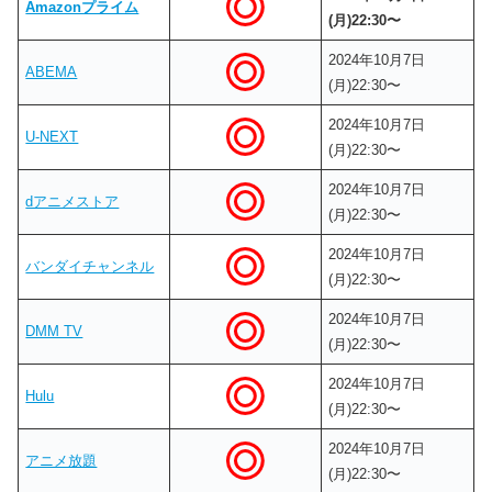
Amazonプライム
(月)22:30〜
2024年10月7日
ABEMA
(月)22:30〜
2024年10月7日
U-NEXT
(月)22:30〜
2024年10月7日
dアニメストア
(月)22:30〜
2024年10月7日
バンダイチャンネル
(月)22:30〜
2024年10月7日
DMM TV
(月)22:30〜
2024年10月7日
Hulu
(月)22:30〜
2024年10月7日
アニメ放題
(月)22:30〜